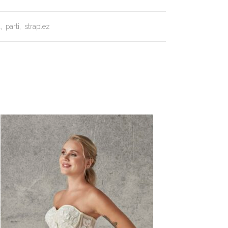
l
,
parti
,
straplez