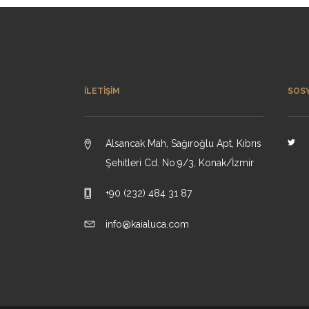
İLETIŞIM
SOS
Alsancak Mah, Sağıroğlu Apt, Kıbrıs
Şehitleri Cd. No:9/3, Konak/İzmir
+90 (232) 484 31 87
info@kaialuca.com