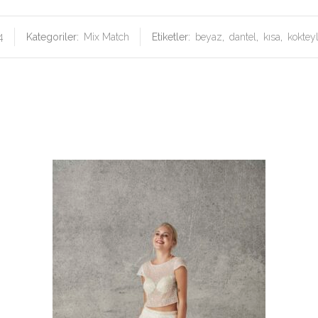
4
Kategoriler:
Mix Match
Etiketler:
beyaz
,
dantel
,
kısa
,
koktey