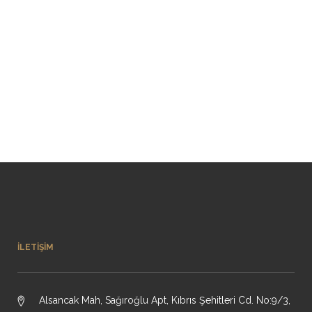
İLETIŞIM
Alsancak Mah, Sağıroğlu Apt, Kıbrıs Şehitleri Cd. No:9/3,