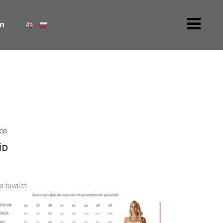
m
ce
ID
ça tuvalet