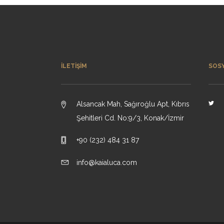
İLETIŞIM
SOS
Alsancak Mah, Sağıroğlu Apt, Kıbrıs
Şehitleri Cd. No:9/3, Konak/İzmir
+90 (232) 484 31 87
info@kaialuca.com