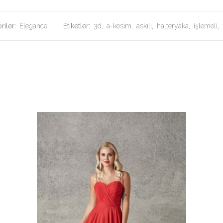
riler:
Elegance
Etiketler:
3d
,
a-kesim
,
askılı
,
halteryaka
,
işlemeli
,