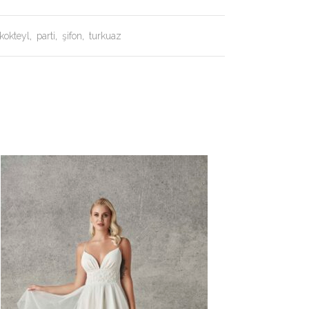
kokteyl
,
parti
,
şifon
,
turkuaz