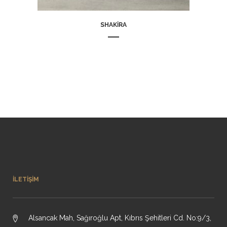
SHAKIRA
İLETIŞIM
Alsancak Mah, Sağıroğlu Apt, Kıbrıs Şehitleri Cd. No:9/3,