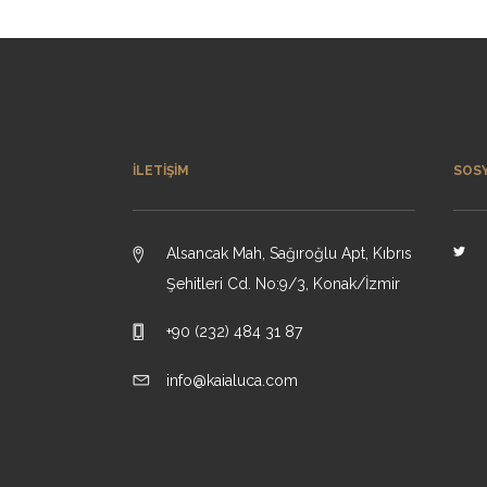
İLETIŞIM
SOS
Alsancak Mah, Sağıroğlu Apt, Kıbrıs
Şehitleri Cd. No:9/3, Konak/İzmir
+90 (232) 484 31 87
info@kaialuca.com