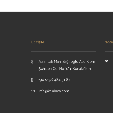
İLETIŞIM
SOS
Alsancak Mah, Sağıroğlu Apt, Kıbrıs
Şehitleri Cd. No:9/3, Konak/İzmir
+90 (232) 484 31 87
info@kaialuca.com